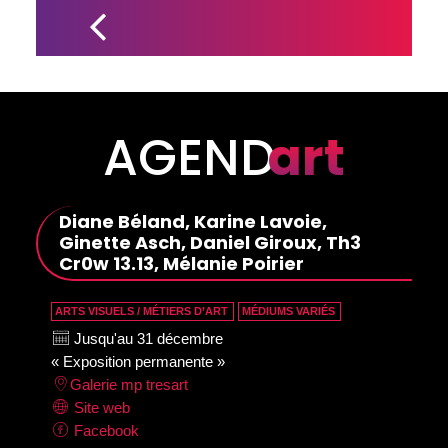
ROSEMA 
TULIP EN 
TOURNÉE 
DANS 
L’EST DU 
QUÉBEC
AGEND
art
Diane Béland, Karine Lavoie,
Ginette Asch, Daniel Giroux, Th3
Cr0w 13.13, Mélanie Poirier
ARTS VISUELS / MÉTIERS D’ART
MÉDIUMS VARIÉS
Jusqu'au 31 décembre
« Exposition permanente »
Galerie mp tresart
Site web
Facebook