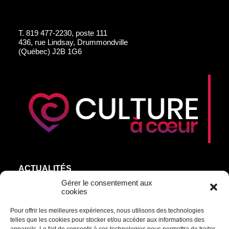
T.
819 477-2230, poste 111
436, rue Lindsay, Drummondville
(Québec) J2B 1G6
ACTUALITÉS
AGEND’ART
Gérer le consentement aux
cookies
NOS ARTISTES
Pour offrir les meilleures expériences, nous utilisons des technologies
ÉDITIONS
telles que les cookies pour stocker et/ou accéder aux informations des
S’ABONNER