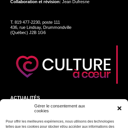
Collaboration et révision:
Jean Dufresne
T.
819 477-2230, poste 111
436, rue Lindsay, Drummondville
(Québec) J2B 1G6
ACTUALITÉS
AGEND’ART
Gérer le consentement aux
cookies
NOS ARTISTES
Pour offrir les meilleures expériences, nous utilisons des technologies
ÉDITIONS
telles que les cookies pour stocker et/ou accéder aux informations des