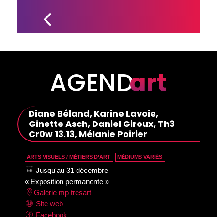
CYR 
PRÉSENTE 
UNE DE SES 
ŒUVRES 
LORS DE LA 
7E ÉDITION 
DE 
RECYCL’ART
AGEND
art
Diane Béland, Karine Lavoie,
Ginette Asch, Daniel Giroux, Th3
Cr0w 13.13, Mélanie Poirier
ARTS VISUELS / MÉTIERS D’ART
MÉDIUMS VARIÉS
Jusqu'au 31 décembre
« Exposition permanente »
Galerie mp tresart
Site web
Facebook