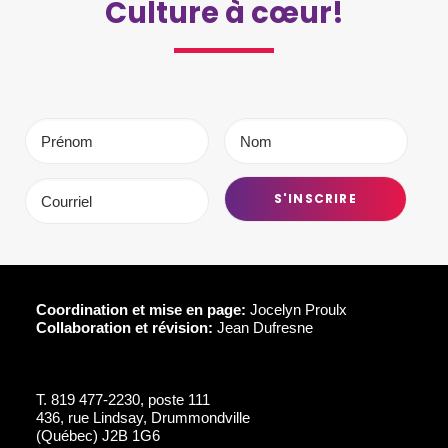
Culture à cœur!
Coordination et mise en page:
Jocelyn Proulx
Collaboration et révision:
Jean Dufresne
T.
819 477-2230, poste 111
436, rue Lindsay, Drummondville
(Québec) J2B 1G6