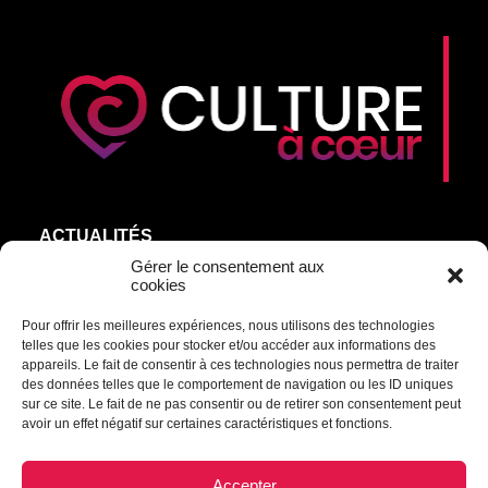
ACTUALITÉS
AGEND’ART
Gérer le consentement aux
cookies
NOS ARTISTES
Pour offrir les meilleures expériences, nous utilisons des technologies
ÉDITIONS
telles que les cookies pour stocker et/ou accéder aux informations des
S’ABONNER
appareils. Le fait de consentir à ces technologies nous permettra de traiter
des données telles que le comportement de navigation ou les ID uniques
sur ce site. Le fait de ne pas consentir ou de retirer son consentement peut
Transmettre une information ou un commentaire :
avoir un effet négatif sur certaines caractéristiques et fonctions.
culturel@mrcdrummond.qc.ca
Accepter