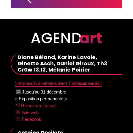
FESTIVAL 
INTERNATIONAL 
DANSENCORE
AGEND
art
Diane Béland, Karine Lavoie,
Ginette Asch, Daniel Giroux, Th3
Cr0w 13.13, Mélanie Poirier
ARTS VISUELS / MÉTIERS D’ART
MÉDIUMS VARIÉS
Jusqu'au 31 décembre
« Exposition permanente »
Galerie mp tresart
Site web
Facebook
Antoine Desilets