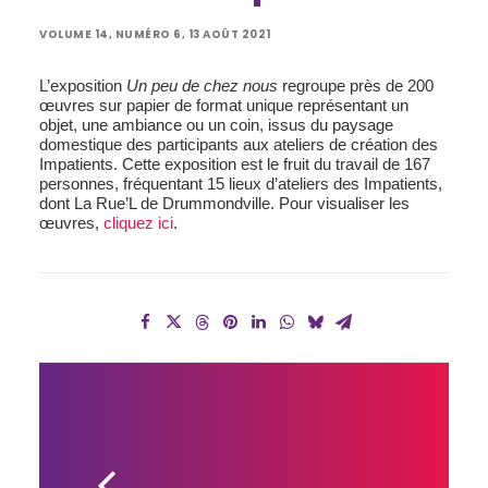
VOLUME 14, NUMÉRO 6, 13 AOÛT 2021
L’exposition
Un peu de chez nous
regroupe près de 200
œuvres sur papier de format unique représentant un
objet, une ambiance ou un coin, issus du paysage
domestique des participants aux ateliers de création des
Impatients. Cette exposition est le fruit du travail de 167
personnes, fréquentant 15 lieux d’ateliers des Impatients,
dont La Rue’L de Drummondville. Pour visualiser les
œuvres,
cliquez ici
.
LE PROGRAMME 
DE DANSE DU 
CÉGEP SE 
DÉMARQUE AU 