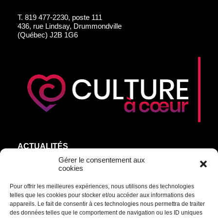
T.
819 477-2230, poste 111
436, rue Lindsay, Drummondville
(Québec) J2B 1G6
ACTUALITÉS
AGEND’ART
Gérer le consentement aux
cookies
NOS ARTISTES
Pour offrir les meilleures expériences, nous utilisons des technologies
ÉDITIONS
telles que les cookies pour stocker et/ou accéder aux informations des
S’ABONNER
appareils. Le fait de consentir à ces technologies nous permettra de traiter
des données telles que le comportement de navigation ou les ID uniques