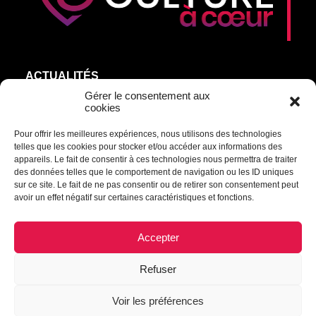
ACTUALITÉS
AGEND’ART
Gérer le consentement aux
cookies
NOS ARTISTES
Pour offrir les meilleures expériences, nous utilisons des technologies
ÉDITIONS
telles que les cookies pour stocker et/ou accéder aux informations des
S’ABONNER
appareils. Le fait de consentir à ces technologies nous permettra de traiter
des données telles que le comportement de navigation ou les ID uniques
sur ce site. Le fait de ne pas consentir ou de retirer son consentement peut
Transmettre une information ou un commentaire :
avoir un effet négatif sur certaines caractéristiques et fonctions.
culturel@mrcdrummond.qc.ca
Accepter
Refuser
© 2021 Culture à cœur | Tous droits réservés.
Voir les préférences
Déclaration de confidentialité
|
Politique de cookies
|
Empreinte
|