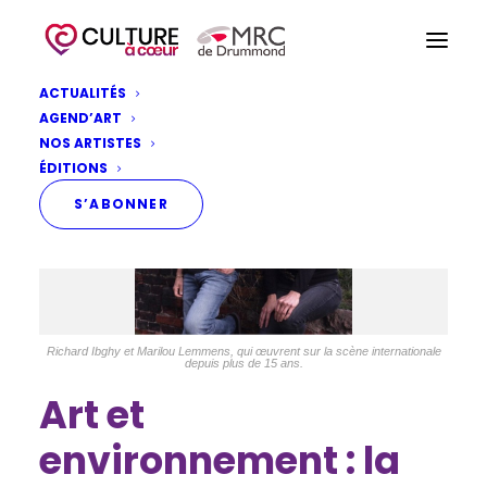
ACTUALITÉS
AGEND’ART
NOS ARTISTES
ÉDITIONS
S’ABONNER
Richard Ibghy et Marilou Lemmens, qui œuvrent sur la scène internationale
depuis plus de 15 ans.
Art et
environnement : la