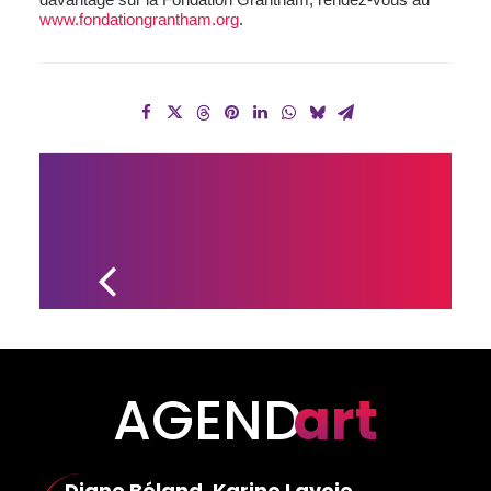
www.fondationgrantham.org
.
ATELIERS 
ET 
GALERIES 
D'ART : 
LA MRC 
PRÉPARE 
SON 
CIRCUIT 
2020-
2021
AGEND
art
Diane Béland, Karine Lavoie,