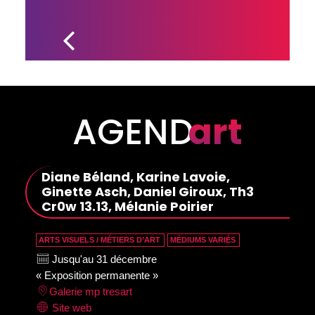
APPEL DE 
PROJETS DANS 
LE CADRE DE 
L’ENTENTE DE 
DÉVELOPPEMENT 
CULTUREL 2024
AGEND
art
Diane Béland, Karine Lavoie,
Ginette Asch, Daniel Giroux, Th3
Cr0w 13.13, Mélanie Poirier
ARTS VISUELS / MÉTIERS D’ART
MÉDIUMS VARIÉS
Jusqu'au 31 décembre
« Exposition permanente »
Galerie mp tresart
Site web