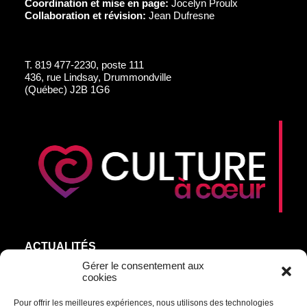
Coordination et mise en page:
Jocelyn Proulx
Collaboration et révision:
Jean Dufresne
T.
819 477-2230, poste 111
436, rue Lindsay, Drummondville
(Québec) J2B 1G6
ACTUALITÉS
AGEND’ART
Gérer le consentement aux
cookies
NOS ARTISTES
Pour offrir les meilleures expériences, nous utilisons des technologies
ÉDITIONS