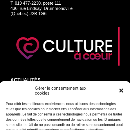
T.
819 477-2230, poste 111
436, rue Lindsay, Drummondville
(Québec) J2B 1G6
ACTUALITÉS
AGEND’ART
Gérer le consentement aux
cookies
NOS ARTISTES
Pour offrir les meilleures expériences, nous utilisons des technologies
ÉDITIONS
telles que les cookies pour stocker et/ou accéder aux informations des
S’ABONNER
appareils. Le fait de consentir à ces technologies nous permettra de traiter
des données telles que le comportement de navigation ou les ID uniques
sur ce site. Le fait de ne pas consentir ou de retirer son consentement peut
Transmettre une information ou un commentaire :