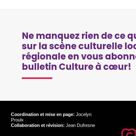
Ne manquez rien de ce qu
sur la scène culturelle lo
régionale en vous abonn
bulletin Culture à cœur!
Coordination et mise en page:
Jocelyn
Proulx
Collaboration et révision:
Jean Dufresne