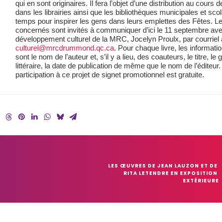
qui en sont originaires. Il fera l’objet d’une distribution au cours 
dans les librairies ainsi que les bibliothèques municipales et scol
temps pour inspirer les gens dans leurs emplettes des Fêtes. L
concernés sont invités à communiquer d’ici le 11 septembre ave
développement culturel de la MRC, Jocelyn Proulx, par courriel 
culturel@mrcdrummond.qc.ca
. Pour chaque livre, les informatio
sont le nom de l’auteur et, s’il y a lieu, des coauteurs, le titre, le 
littéraire, la date de publication de même que le nom de l’éditeur.
participation à ce projet de signet promotionnel est gratuite.
LES ŒUVRES DE JEAN LAUZON ET DE 
RITA LETENDRE EN EXPOSITION 
EXTÉRIEURE