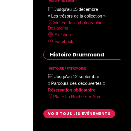
PHOTOGRAPHIE
Jusqu'au 15 décembre
« Les trésors de la collection »
Musée de la photographie
Desjardins
Site web
Facebook
Histoire Drummond
HISTOIRE / PATRIMOINE
Jusqu'au 12 septembre
« Parcours des découvertes »
Réservation obligatoire
Place La Roche-sur-Yon
VOIR TOUS LES ÉVÉNEMENTS