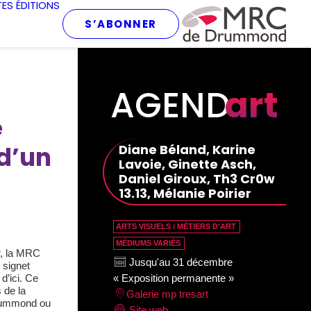
TES
ÉDITIONS
S’ABONNER
AGEND
art
e
 d’un
Diane Béland, Karine
Lavoie, Ginette Asch,
Daniel Giroux, Th3 Cr0w
13.13, Mélanie Poirier
ARTS VISUELS / MÉTIERS D’ART
MÉDIUMS VARIÉS
ur, la MRC
Jusqu'au 31 décembre
 signet
d’ici. Ce
« Exposition permanente »
 de la
Galerie mp tresart
Drummond ou
Site web