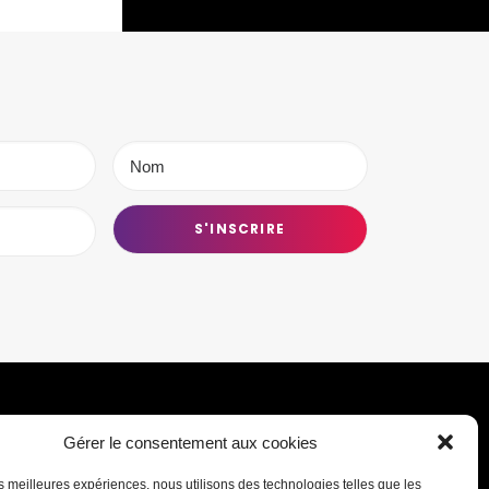
Gérer le consentement aux cookies
Transmettre une information ou un
les meilleures expériences, nous utilisons des technologies telles que les