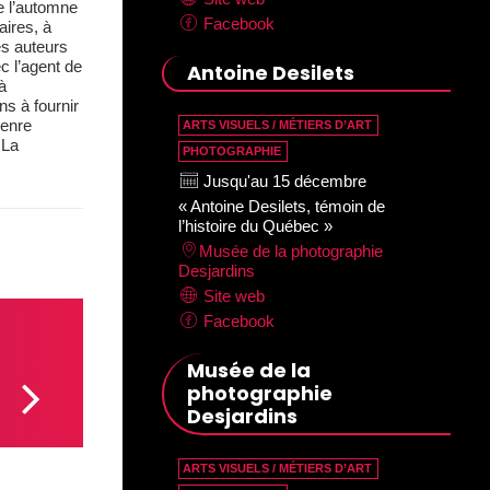
de l’automne
Facebook
aires, à
es auteurs
c l’agent de
Antoine Desilets
à
ns à fournir
genre
ARTS VISUELS / MÉTIERS D’ART
 La
PHOTOGRAPHIE
Jusqu'au 15 décembre
« Antoine Desilets, témoin de
l’histoire du Québec »
Musée de la photographie
Desjardins
Site web
Facebook
Musée de la
photographie
Desjardins
ARTS VISUELS / MÉTIERS D’ART