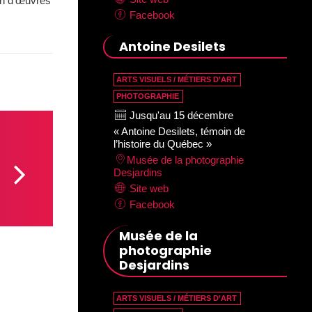
ion d’œuvres
Facebook
Antoine Desilets
ARTS VISUELS / MÉTIERS D’ART
PHOTOGRAPHIE
Jusqu'au 15 décembre
« Antoine Desilets, témoin de
l’histoire du Québec »
Musée de la photographie
Desjardins
Site web
Facebook
Musée de la
photographie
Desjardins
ARTS VISUELS / MÉTIERS D’ART