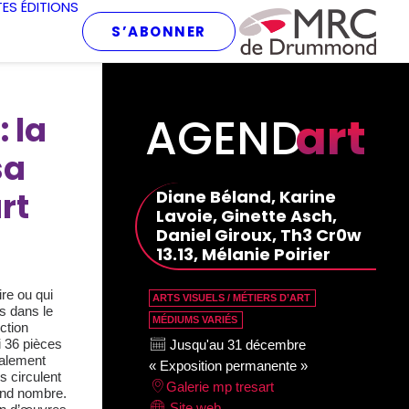
TES
ÉDITIONS
S’ABONNER
AGEND
art
: la
sa
rt
Diane Béland, Karine
Lavoie, Ginette Asch,
Daniel Giroux, Th3 Cr0w
13.13, Mélanie Poirier
re ou qui
ARTS VISUELS / MÉTIERS D’ART
s dans le
MÉDIUMS VARIÉS
ction
i 36 pièces
Jusqu'au 31 décembre
palement
« Exposition permanente »
s circulent
Galerie mp tresart
and nombre.
Site web