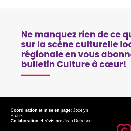
Ne manquez rien de ce qu
sur la scène culturelle lo
régionale en vous abonn
bulletin Culture à cœur!
Coordination et mise en page:
Jocelyn
Proulx
Collaboration et révision:
Jean Dufresne