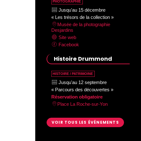
PHOTOGRAPHIE
Jusqu'au 15 décembre
« Les trésors de la collection »
Musée de la photographie
Desjardins
Site web
Facebook
Histoire Drummond
HISTOIRE / PATRIMOINE
Jusqu'au 12 septembre
« Parcours des découvertes »
Réservation obligatoire
Place La Roche-sur-Yon
VOIR TOUS LES ÉVÉNEMENTS