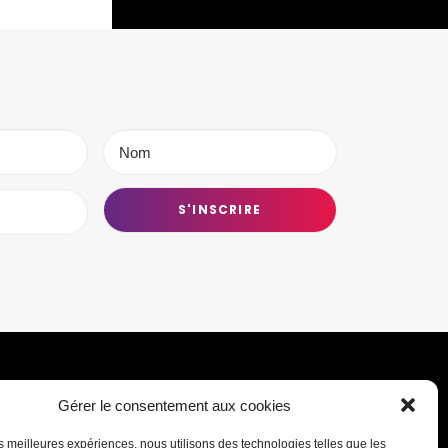
Gérer le consentement aux cookies
Transmettre une information ou un
les meilleures expériences, nous utilisons des technologies telles que les