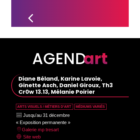
LES 
INSCRIPTIONS 
POUR 
L’ÉDITION DES 
FÊTES DU 
MARCHÉ 
CENTRAL POP 
SONT EN 
COURS
AGEND
art
Diane Béland, Karine Lavoie,
Ginette Asch, Daniel Giroux, Th3
Cr0w 13.13, Mélanie Poirier
ARTS VISUELS / MÉTIERS D’ART
MÉDIUMS VARIÉS
Jusqu'au 31 décembre
« Exposition permanente »
Galerie mp tresart
Site web