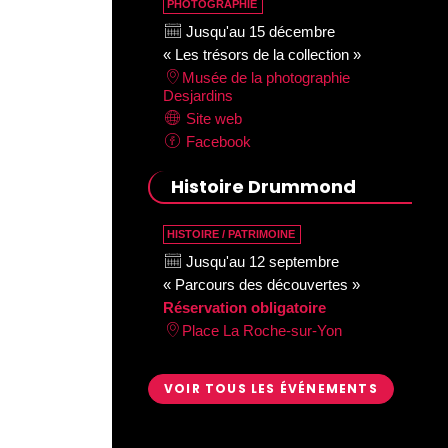
PHOTOGRAPHIE
Jusqu'au 15 décembre
« Les trésors de la collection »
Musée de la photographie
Desjardins
Site web
Facebook
Histoire Drummond
HISTOIRE / PATRIMOINE
Jusqu'au 12 septembre
« Parcours des découvertes »
Réservation obligatoire
Place La Roche-sur-Yon
VOIR TOUS LES ÉVÉNEMENTS