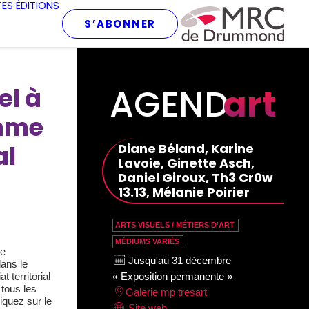
TES
ÉDITIONS
S’ABONNER
AGEND
art
el à
amme
al
Diane Béland, Karine
Lavoie, Ginette Asch,
Daniel Giroux, Th3 Cr0w
13.13, Mélanie Poirier
ARTS VISUELS / MÉTIERS D’ART
MÉDIUMS VARIÉS
de
Jusqu'au 31 décembre
ans le
 territorial
« Exposition permanente »
 tous les
Galerie mp tresart
quez sur le
Site web