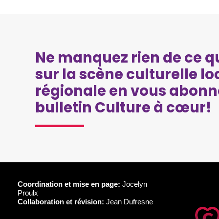
Ne manquez rien de ce qu
sur la scène culturelle lo
régionale en vous abonn
bulletin Culture à cœur!
Coordination et mise en page:
Jocelyn
Proulx
Collaboration et révision:
Jean Dufresne