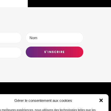
Gérer le consentement aux cookies
Transmettre une information ou un
les meilleures expériences, nous utilisons des technologies telles que les