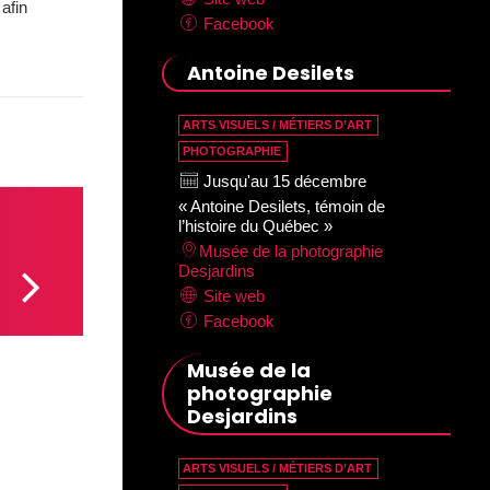
 afin
Facebook
Antoine Desilets
ARTS VISUELS / MÉTIERS D’ART
PHOTOGRAPHIE
Jusqu'au 15 décembre
« Antoine Desilets, témoin de
l’histoire du Québec »
Musée de la photographie
Desjardins
Site web
Facebook
Musée de la
photographie
Desjardins
ARTS VISUELS / MÉTIERS D’ART