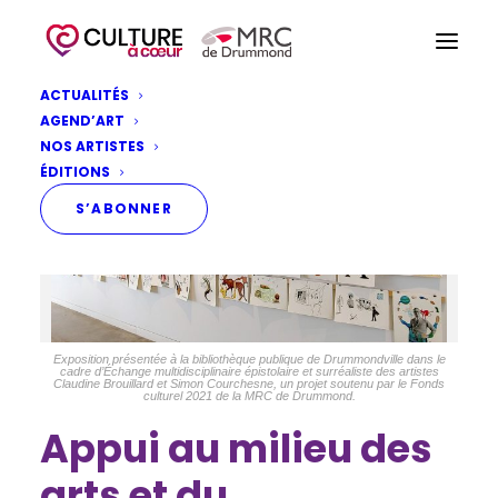
ACTUALITÉS
AGEND’ART
NOS ARTISTES
ÉDITIONS
S’ABONNER
Exposition présentée à la bibliothèque publique de Drummondville dans le
cadre d’Échange multidisciplinaire épistolaire et surréaliste des artistes
Claudine Brouillard et Simon Courchesne, un projet soutenu par le Fonds
culturel 2021 de la MRC de Drummond.
Appui au milieu des
arts et du