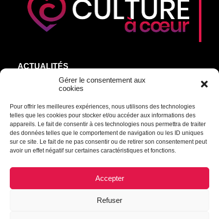
ACTUALITÉS
AGEND’ART
Gérer le consentement aux
cookies
NOS ARTISTES
Pour offrir les meilleures expériences, nous utilisons des technologies
ÉDITIONS
telles que les cookies pour stocker et/ou accéder aux informations des
S’ABONNER
appareils. Le fait de consentir à ces technologies nous permettra de traiter
des données telles que le comportement de navigation ou les ID uniques
sur ce site. Le fait de ne pas consentir ou de retirer son consentement peut
Transmettre une information ou un commentaire :
avoir un effet négatif sur certaines caractéristiques et fonctions.
culturel@mrcdrummond.qc.ca
Accepter
Refuser
© 2021 Culture à cœur | Tous droits réservés.